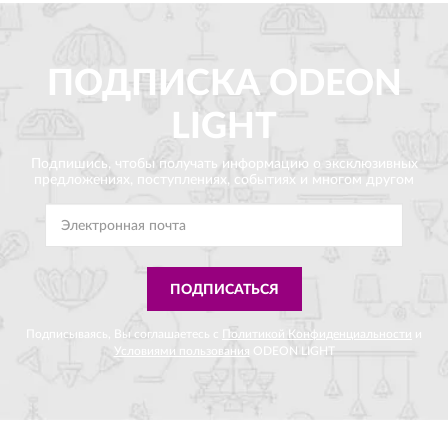
ПОДПИСКА
ODEON
LIGHT
Подпишись, чтобы получать информацию о эксклюзивных
предложениях,
поступлениях, событиях и многом другом
ПОДПИСАТЬСЯ
Подписываясь, Вы соглашаетесь с
Политикой Конфиденциальности
и
Условиями пользования
ODEON LIGHT